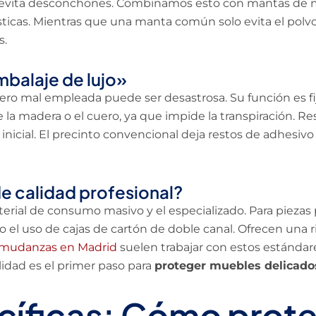
evita desconchones. Combinamos esto con mantas de m
ticas. Mientras que una manta común solo evita el polvo,
s.
mbalaje de lujo»
 pero mal empleada puede ser desastrosa. Su función es fi
la madera o el cuero, ya que impide la transpiración. Re
l inicial. El precinto convencional deja restos de adhesivo 
e calidad profesional?
aterial de consumo masivo y el especializado. Para piez
io el uso de cajas de cartón de doble canal. Ofrecen una r
mudanzas en Madrid
suelen trabajar con estos estándare
alidad es el primer paso para
proteger muebles delicad
cíficas: Cómo prot