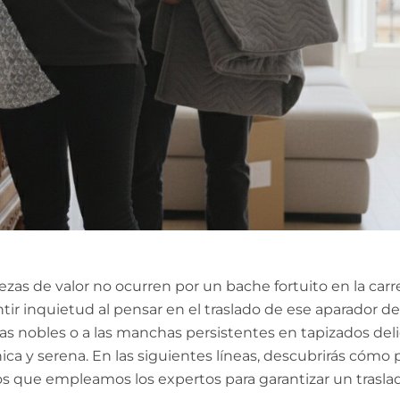
zas de valor no ocurren por un bache fortuito en la carret
ntir inquietud al pensar en el traslado de ese aparador d
eras nobles o a las manchas persistentes en tapizados de
ica y serena. En las siguientes líneas, descubrirás cómo
s que empleamos los expertos para garantizar un trasla