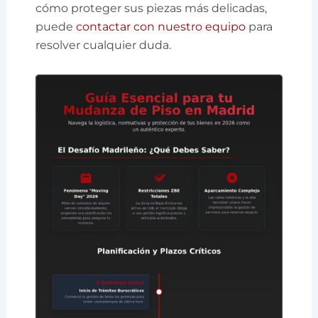
cómo proteger sus piezas más delicadas,
puede
contactar con nuestro equipo
para
resolver cualquier duda.